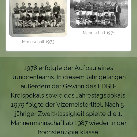
Mannschaft 1974
Mannschaft 1973
1978 erfolgte der Aufbau eines
Juniorenteams. In diesem Jahr gelangen
außerdem der Gewinn des FDGB-
Kreispokals sowie des Jahrestagspokals.
1979 folgte der Vizemeistertitel. Nach 5-
jähriger Zweitklassigkeit spielte die 1.
Männermannschaft ab 1987 wieder in der
höchsten Spielklasse.