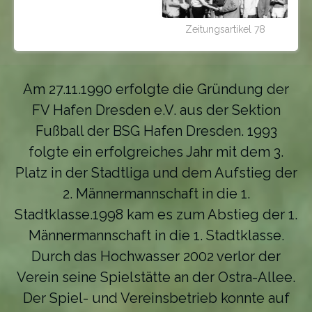
Zeitungsartikel 78
Am 27.11.1990 erfolgte die Gründung der
FV Hafen Dresden e.V. aus der Sektion
Fußball der BSG Hafen Dresden. 1993
folgte ein erfolgreiches Jahr mit dem 3.
Platz in der Stadtliga und dem Aufstieg der
2. Männermannschaft in die 1.
Stadtklasse.1998 kam es zum Abstieg der 1.
Männermannschaft in die 1. Stadtklasse.
Durch das Hochwasser 2002 verlor der
Verein seine Spielstätte an der Ostra-Allee.
Der Spiel- und Vereinsbetrieb konnte auf