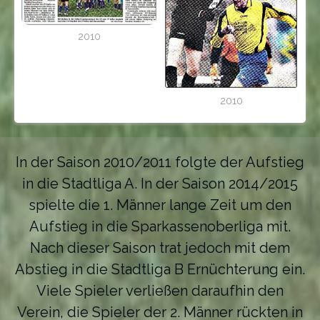
2010
2010
In der Saison 2010/2011 folgte der Aufstieg
in die Stadtliga A. In der Saison 2014/2015
spielte die 1. Männer lange Zeit um den
Aufstieg in die Sparkassenoberliga mit.
Nach dieser Saison trat jedoch mit dem
Abstieg in die Stadtliga B Ernüchterung ein.
Viele Spieler verließen daraufhin den
Verein, die Spieler der 2. Männer rückten in