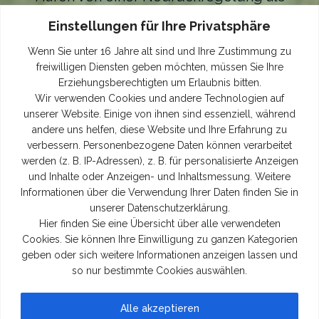
Tabellendritter. In der folgenden Spielzeit
Einstellungen für Ihre Privatsphäre
hatte die 1. nichts mit den Abstieg zu tun
Wenn Sie unter 16 Jahre alt sind und Ihre Zustimmung zu
und konnte als Tabellen 10. die Saison
freiwilligen Diensten geben möchten, müssen Sie Ihre
beenden.
Erziehungsberechtigten um Erlaubnis bitten.
Wir verwenden Cookies und andere Technologien auf
Am Wochenende vom 15.06. bis 16.06.2024
unserer Website. Einige von ihnen sind essenziell, während
feierte der FV Hafen mit einem großen Fest
andere uns helfen, diese Website und Ihre Erfahrung zu
sein 75. Vereinsjubiläum. Als Highlight
verbessern. Personenbezogene Daten können verarbeitet
werden (z. B. IP-Adressen), z. B. für personalisierte Anzeigen
spielte u. a. die Ost-Fußball-
und Inhalte oder Anzeigen- und Inhaltsmessung. Weitere
Tradtionsmannschaft mit Fußballgrößen wie
Informationen über die Verwendung Ihrer Daten finden Sie in
Ralf Minge, Hartmut Schade und Thomas
unserer Datenschutzerklärung.
Hier finden Sie eine Übersicht über alle verwendeten
Hoßmang gegen unsere Altherren.
Cookies. Sie können Ihre Einwilligung zu ganzen Kategorien
geben oder sich weitere Informationen anzeigen lassen und
so nur bestimmte Cookies auswählen.
Alle akzeptieren