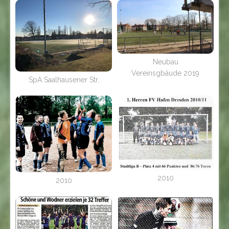
Neubau
Vereinsgbäude 2019
SpA Saalhausener Str.
2010
2010